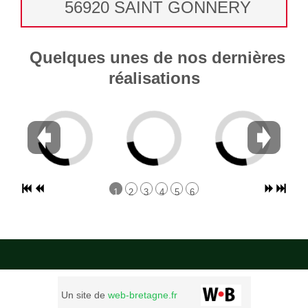
56920 SAINT GONNERY
Quelques unes de nos dernières
réalisations
1
2
3
4
5
6
Un site de
web-bretagne.fr